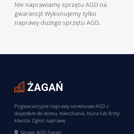
my sprzętu AGD na
od 100 złotych w górę. D
konujemy tylko
gratis gdy zgodzimy się
go sprzętu AGD.
sprzętu.
ŻAGAŃ
Pogwarancyjne naprawy serwisowe AGD z
dojazdem do domu, mieszkania, biura lub firmy
klienta. Zgłoś naprawę.
Serwis AGD Żagań