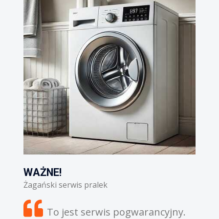
WAŻNE!
pralek
Żagański serwis lodówek
serwis pogwarancyjny.
Zdiagnozowanie awa